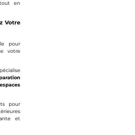
 tout en
z Votre
le pour
de votre
écialise
paration
espaces
ts pour
térieures
yante et