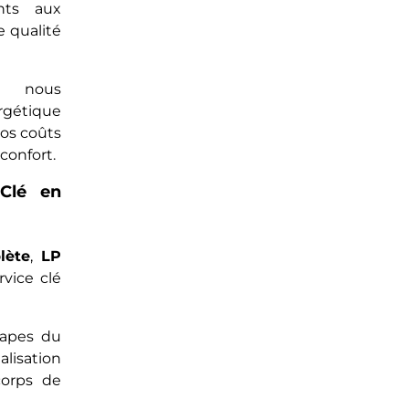
ants aux
e qualité
r, nous
ergétique
vos coûts
confort.
 Clé en
lète
,
LP
vice clé
tapes du
alisation
corps de