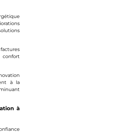
gétique
rations
olutions
factures
confort
novation
ent à la
iminuant
ation à
confiance