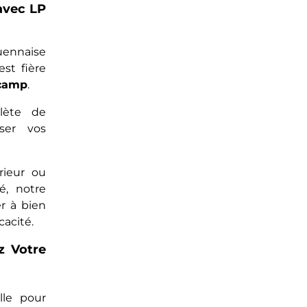
avec LP
uennaise
 est fière
camp
.
lète de
ser vos
rieur ou
é, notre
r à bien
cacité.
z Votre
lle pour