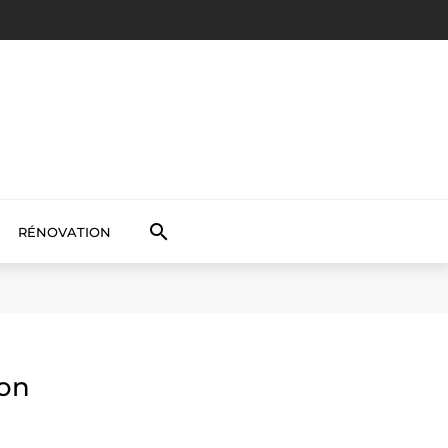

RÉNOVATION
ion