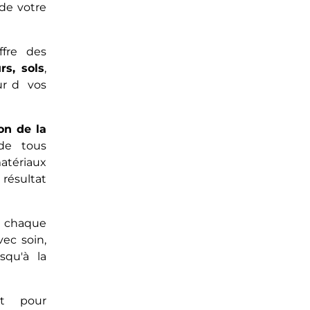
 de votre
fre des
rs, sols
,
our d vos
on de la
de tous
matériaux
résultat
e chaque
vec soin,
squ'à la
et pour