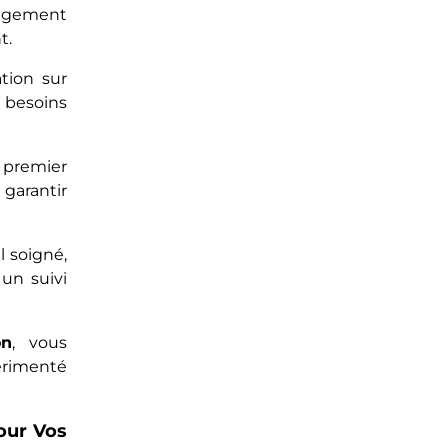
agement
t.
tion sur
besoins
 premier
garantir
l soigné,
un suivi
on
, vous
périmenté
our Vos