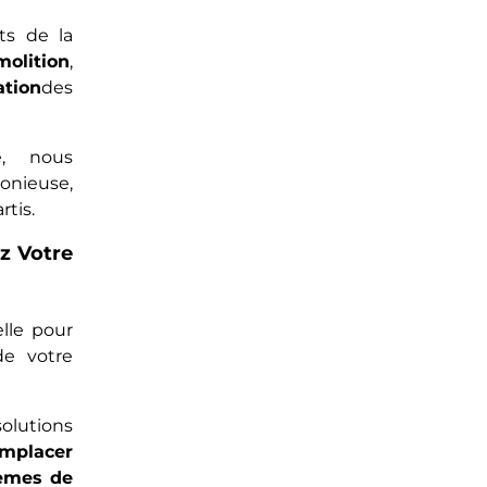
ts de la
molition
,
ation
des
e, nous
nieuse,
rtis.
z Votre
lle pour
de votre
lutions
emplacer
tèmes de