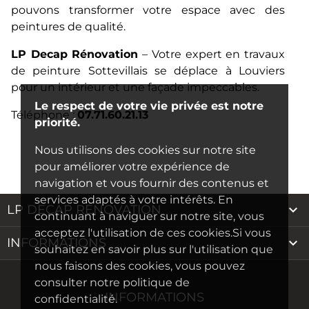
pouvons transformer votre espace avec des
peintures de qualité.
LP Decap Rénovation
– Votre expert en travaux
de peinture Sottevillais se déplace à Louviers
pour un intérieur et une façade impeccables.
Le respect de votre vie privée est notre
Téléphone :
07.71.60.21.13
priorité.
Nous utilisons des cookies sur notre site
pour améliorer votre expérience de
navigation et vous fournir des contenus et
services adaptés à votre intérêts. En

LP DECAP RÉNOVATION
continuant à naviguer sur notre site, vous
acceptez l'utilisation de ces cookies.Si vous

INFORMATIONS
souhaitez en savoir plus sur l'utilisation que
nous faisons des cookies, vous pouvez
consulter notre politique de
INFORMATIONS
confidentialité.