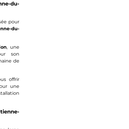
nne-du-
sée pour
enne-du-
ion
, une
pour son
omaine de
s offrir
pour une
allation
Étienne-