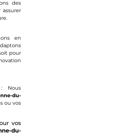
sons des
 assurer
ure.
ons en
adaptons
soit pour
ovation
 Nous
enne-du-
s ou vos
our vos
nne-du-