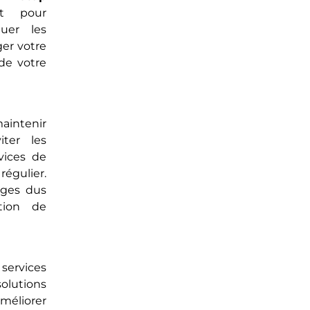
nt pour
uer les
ger votre
de votre
aintenir
ter les
vices de
égulier.
ages dus
tion de
 services
solutions
éliorer