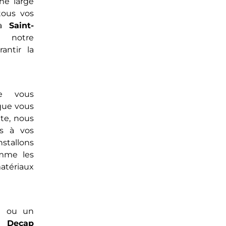
ne large
tous vos
 à
Saint-
 notre
antir la
 vous
que vous
nte, nous
es à vos
stallons
omme les
matériaux
e ou un
 Decap