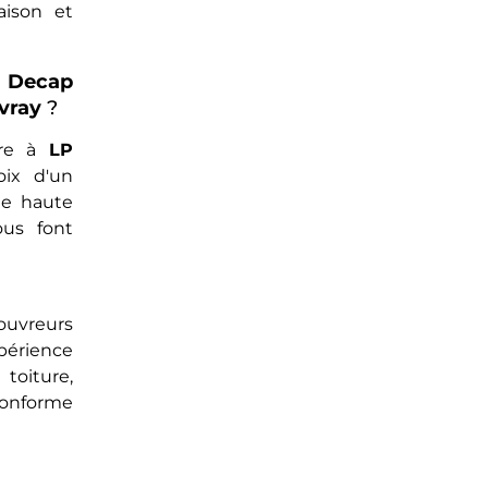
aison et
ecap
vray
?
ure à
LP
oix d'un
de haute
ous font
uvreurs
périence
toiture,
 conforme