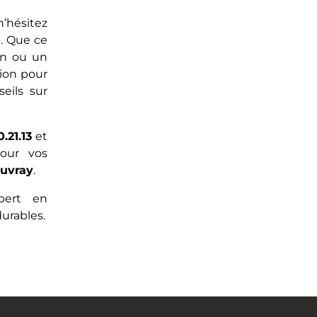
’hésitez
n
. Que ce
ion ou un
ion pour
seils sur
0.21.13
et
pour vos
ouvray
.
ert en
durables.